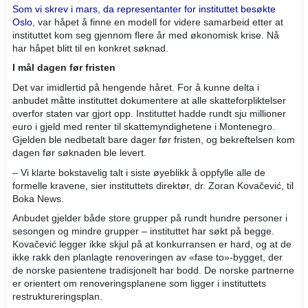
Som vi skrev i mars, da representanter for instituttet besøkte
Oslo
, var håpet å finne en modell for videre samarbeid etter at
instituttet kom seg gjennom flere år med økonomisk krise. Nå
har håpet blitt til en konkret søknad.
I mål dagen før fristen
Det var imidlertid på hengende håret. For å kunne delta i
anbudet måtte instituttet dokumentere at alle skatteforpliktelser
overfor staten var gjort opp. Instituttet hadde rundt sju millioner
euro i gjeld med renter til skattemyndighetene i Montenegro.
Gjelden ble nedbetalt bare dager før fristen, og bekreftelsen kom
dagen før søknaden ble levert.
– Vi klarte bokstavelig talt i siste øyeblikk å oppfylle alle de
formelle kravene, sier instituttets direktør, dr. Zoran Kovačević, til
Boka News.
Anbudet gjelder både store grupper på rundt hundre personer i
sesongen og mindre grupper – instituttet har søkt på begge.
Kovačević legger ikke skjul på at konkurransen er hard, og at de
ikke rakk den planlagte renoveringen av «fase to»-bygget, der
de norske pasientene tradisjonelt har bodd. De norske partnerne
er orientert om renoveringsplanene som ligger i instituttets
restruktureringsplan.