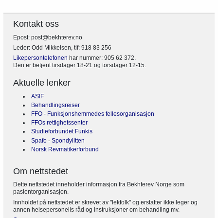
Kontakt oss
Epost: post@bekhterev.no
Leder: Odd Mikkelsen, tlf: 918 83 256
Likepersontelefonen
har nummer: 905 62 372.
Den er betjent tirsdager 18-21 og torsdager 12-15.
Aktuelle lenker
ASIF
Behandlingsreiser
FFO - Funksjonshemmedes fellesorganisasjon
FFOs rettighetssenter
Studieforbundet Funkis
Spafo
-
Spondylitten
Norsk Revmatikerforbund
Om nettstedet
Dette nettstedet inneholder informasjon fra Bekhterev Norge som
pasientorganisasjon.
Innholdet på nettstedet er skrevet av "lekfolk" og erstatter ikke leger og
annen helsepersonells råd og instruksjoner om behandling mv.