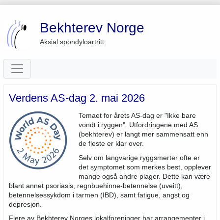
Bekhterev Norge
Aksial spondyloartritt
Verdens AS-dag 2. mai 2026
Temaet for årets AS-dag er "Ikke bare
vondt i ryggen". Utfordringene med AS
(bekhterev) er langt mer sammensatt enn
de fleste er klar over.
Selv om langvarige ryggsmerter ofte er
det symptomet som merkes best, opplever
mange også andre plager. Dette kan være
blant annet psoriasis, regnbuehinne-betennelse (uveitt),
betennelsessykdom i tarmen (IBD), samt fatigue, angst og
depresjon.
Flere av Bekhterev Norges lokalforeninger har arrangementer i