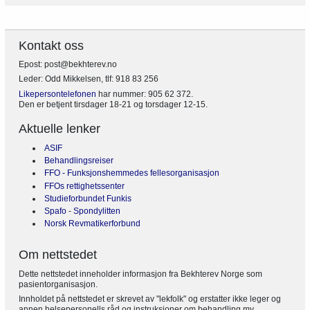
Kontakt oss
Epost: post@bekhterev.no
Leder: Odd Mikkelsen, tlf: 918 83 256
Likepersontelefonen
har nummer: 905 62 372.
Den er betjent tirsdager 18-21 og torsdager 12-15.
Aktuelle lenker
ASIF
Behandlingsreiser
FFO - Funksjonshemmedes fellesorganisasjon
FFOs rettighetssenter
Studieforbundet Funkis
Spafo
-
Spondylitten
Norsk Revmatikerforbund
Om nettstedet
Dette nettstedet inneholder informasjon fra Bekhterev Norge som
pasientorganisasjon.
Innholdet på nettstedet er skrevet av "lekfolk" og erstatter ikke leger og
annen helsepersonells råd og instruksjoner om behandling mv.