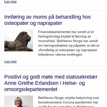
Les mer
Innføring av moms på behandling hos
osteopater og naprapater
Finansdepartementet har sendt ut et
høringsforslag knyttet til fjerning av
momsfritak. Bekhterev Norge har sendt
inn høringsuttalelse og påpeker at det er
uforståelig at osteopater og naprapater
inkluderes i denne endringen.
Les mer
Positivt og godt møte med statssekretær
Anne Grethe Erlandsen i Helse- og
omsorgsdepartementet
Bekhterev Norge utrykte bekymring over
konsekvensene Corona-pandemien har
og får for de som lider av Bekhterevs