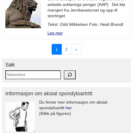
arbeids avklarings penger (AAP). Det ble
marsjert fra Jernbanetorvet og opp til
stortinget.
Tekst: Odd Mikkelsen Foto: Heidi Brandt
Les mer
1
2
»
Søk
Informasjon om aksial spondyloartritt
Du finner mer informasjon om aksial
spondyloartitt
her.
(Klikk på figuren)